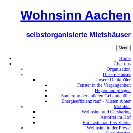
Zum
Wohnsinn Aachen
Inhalt
springen
selbstorganisierte Mietshäuser
Menü
Home
Über uns
Organisation
Unsere Häuser
Unsere Denkmäler
Fenster in die Vergangenheit
Hegen und pflegen
Sanierung der äußeren Gebäudehülle
Energieeffizienz rauf – Mieten runter
Mobilität
Wohnsinn und Carsharing
Autofrei im Hof
Ein Lastenrad fürs Viertel
Wohnsinn in der Presse