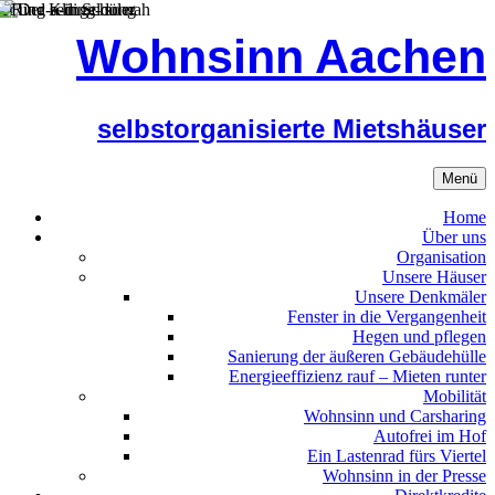
Zum
Wohnsinn Aachen
Inhalt
springen
selbstorganisierte Mietshäuser
Menü
Home
Über uns
Organisation
Unsere Häuser
Unsere Denkmäler
Fenster in die Vergangenheit
Hegen und pflegen
Sanierung der äußeren Gebäudehülle
Energieeffizienz rauf – Mieten runter
Mobilität
Wohnsinn und Carsharing
Autofrei im Hof
Ein Lastenrad fürs Viertel
Wohnsinn in der Presse